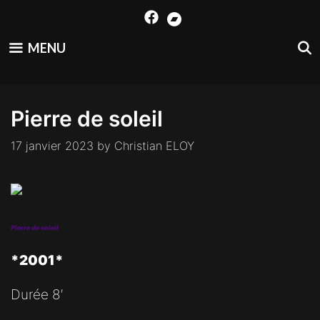
Skip
to
content
MENU
Pierre de soleil
17 janvier 2023
by
Christian ELOY
Pierre de soleil
*2001*
Durée 8′