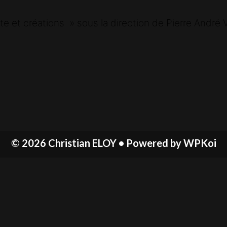
ûte et créations » sous la direction de Pierre André 
© 2026 Christian ELOY
• Powered by
WPKoi