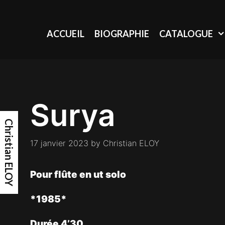
Skip
to
content
ACCUEIL
BIOGRAPHIE
CATALOGUE
Surya
Christian ELOY
17 janvier 2023
by
Christian ELOY
Pour flûte en ut solo
*1985*
Durée 4’30