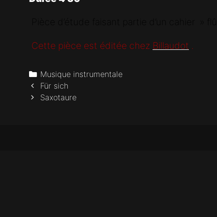
Pièce d’étude faisant partie d’un cahier » fl
Cette pièce est éditée chez
Billaudot
.
Categories
Musique instrumentale
Post
Für sich
navigation
Saxotaure