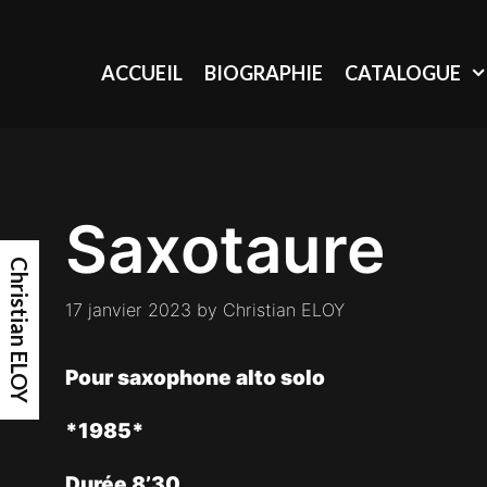
Skip
to
content
ACCUEIL
BIOGRAPHIE
CATALOGUE
Saxotaure
Christian ELOY
17 janvier 2023
by
Christian ELOY
Pour saxophone alto solo
*1985*
Durée 8’30