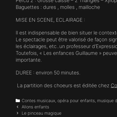
Percu 2 : Grosse caisse – 2 Triangles – Xyl
Baguettes : dures , molles , mailloche
MISE EN SCENE, ECLAIRAGE :
Il est indispensable de bien situer le contexte
Le spectacle peut être valorisé de façon sig
les éclairages, etc..un professeur d’Expressi
Toutefois, « Les enfances Guillaume » peuven
importante.
DUREE : environ 50 minutes.
La partition des choeurs est éditée chez
Co
Categories
Contes musicaux, opéra pour enfants, musique d
Post
Allons enfants
navigation
Le pinceau magique