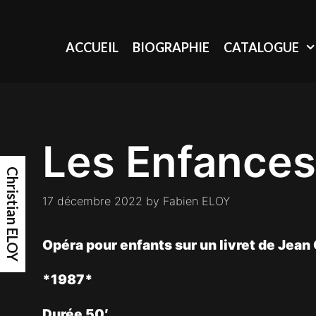
Skip
to
content
ACCUEIL
BIOGRAPHIE
CATALOGUE
Les Enfances
Christian ELOY
17 décembre 2022
by
Fabien ELOY
Opéra pour enfants sur un livret de Jean
*1987*
Durée 50′