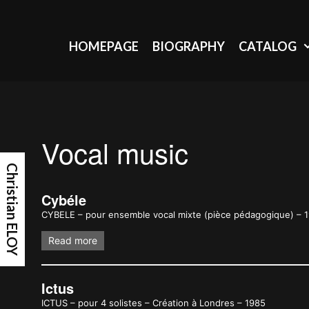
Skip
to
content
HOMEPAGE
BIOGRAPHY
CATALOG
Vocal music
Christian ELOY
Cybéle
CYBELE – pour ensemble vocal mixte (pièce pédagogique) – 
Read more
Ictus
ICTUS – pour 4 solistes – Création à Londres – 1985