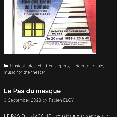
Categories
Musical tales, children's opera, incidental music,
music for the theater
Le Pas du masque
9 September 2023
by
Fabien ELOY
LE PAS DU MASQUE – musique sur bande sur