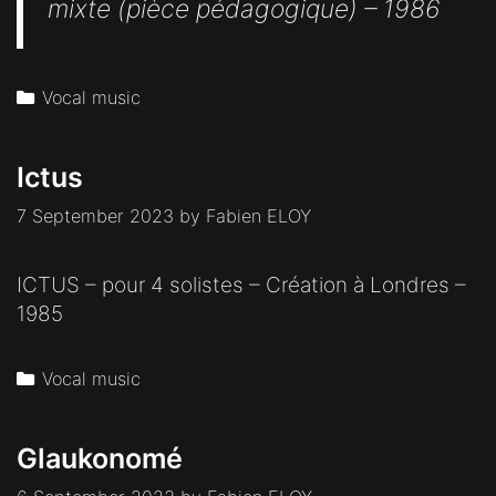
mixte (pièce pédagogique) – 1986
Categories
Vocal music
Ictus
7 September 2023
by
Fabien ELOY
ICTUS – pour 4 solistes – Création à Londres –
1985
Categories
Vocal music
Glaukonomé